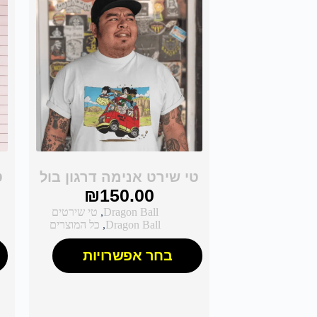
טי שירט אנימה דרגון בול
ט
₪
150.00
Dragon Ball
,
טי שירטים
Dragon Ball
,
כל המוצרים
בחר אפשרויות