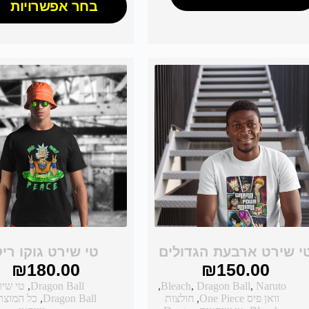
בחר אפשרויות
י שירט ארבעת הגדולים
טי שירט גוקו רי
₪
180.00
₪
150.00
Naruto
,
Dragon Ball
,
Bleach
,
Dragon Ball
,
טי שי
וואן פיס One Piece
,
חולצות
Dragon Ball
,
כל המוצר