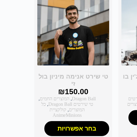
ן בו
טי שירט אנימה מיניון בול
זי
₪
150.00
רטים
Dragon Ball
,
המוצרים החמים
,
צרים
טי שירטים Dragon Ball
,
כל
המוצרים
,
קולקציית
AnimeMinions
בחר אפשרויות