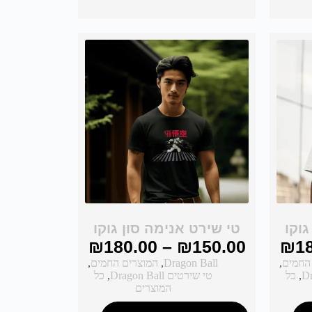
גוקו
טי שירט אנימה סון גוקו
₪
180.00
–
₪
150.00
₪
1
החמים
,
Dragon Ball
,
המוצרים החמים
,
,
כל
טי שירטים Dragon Ball
,
כל
המוצרים