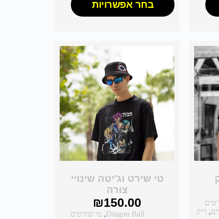
בחר אפשרויות
ק
טי שירט וג'יטה שינויי
צורה
₪
150.00
רטים
ים
,
ריק
Dragon Ball
,
טי שירטים