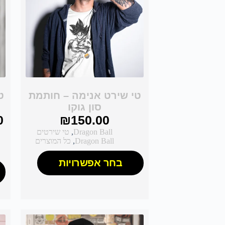
טי שירט אנימה – חותמת
ט
סון גוקו
0
₪
150.00
Dragon Ball
,
טי שירטים
Dragon Ball
,
כל המוצרים
בחר אפשרויות