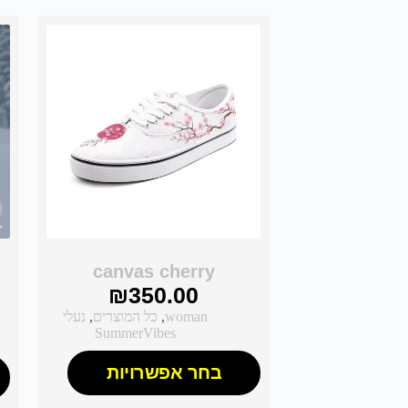
canvas cherry
₪
350.00
woman
,
כל המוצרים
,
נעלי
SummerVibes
בחר אפשרויות