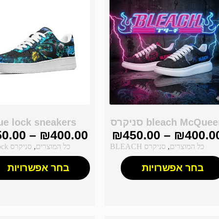
bleach McQue סניקרס
ue lock sneakers
50.00
–
₪
400.00
₪
450.00
–
₪
400.0
כל המוצרים
,
סניקרס BLEACH
כל המוצרים
,
סניקרס Blue Lock
בחר אפשרויות
בחר אפשרויות