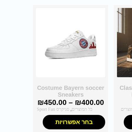
Costume Bayern soccer
Clas
Sneakers
₪
450.00
–
₪
400.00
וצרים
כל המוצרים
,
סניקרס Sport Fan
בחר אפשרויות