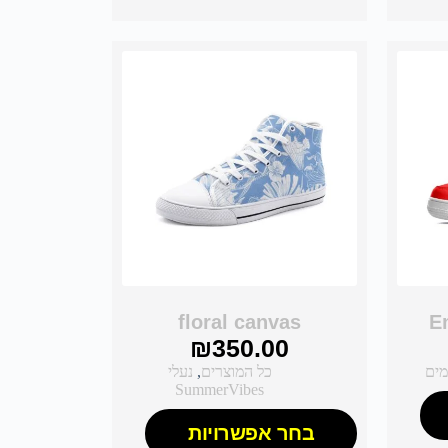
floral canvas
E
₪
350.00
מים
כל המוצרים
,
נעלי
SummerVibes
בחר אפשרויות