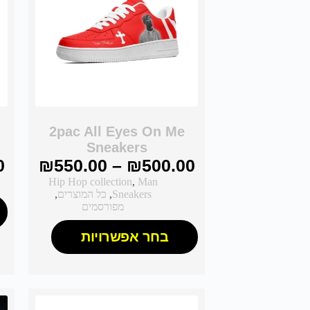
2pac All Eyes On Me
Sneakers
0
₪
550.00
–
₪
500.00
Hip Hop collection
,
Man
Sneakers
,
כל המוצרים
,
מפורסמים
בחר אפשרויות