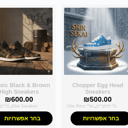
sic Black & Brown
Chopper Egg Head
High Sneakers
Sneakers
₪
600.00
₪
500.00
כל המוצרים
,
נעלי One Piece
Man Sneakers
,
כל המ
בחר אפשרויות
בחר אפשרויות