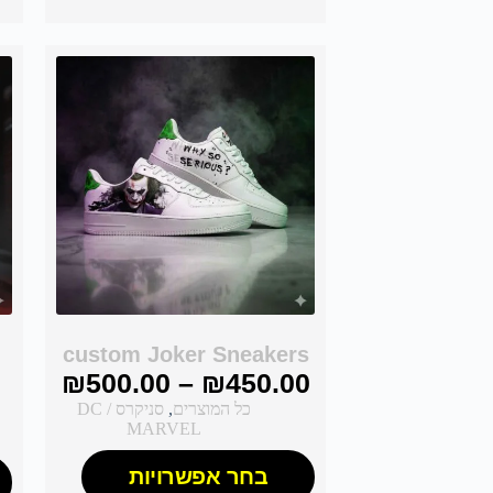
custom Joker Sneakers
₪
500.00
–
₪
450.00
כל המוצרים
,
סניקרס DC /
MARVEL
בחר אפשרויות