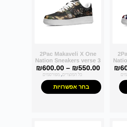
2Pac Makaveli X One
2Pa
Nation Sneakers verse 3
Nati
₪
600.00
–
₪
550.00
₪
6
מים
כל המוצרים
,
מפורסמים
בחר אפשרויות