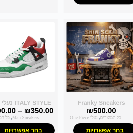
Franky Sneakers
ITALY STYLE נעלי אייר
00.00
–
₪
350.00
₪
500.00
כל המוצרים
,
נעלי One Piece
Man Sneakers
,
כל המ
בחר אפשרויות
בחר אפשרויות