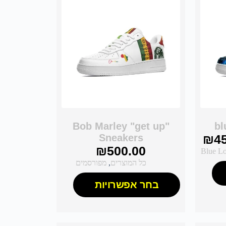
Bob Marley "get up"
bl
Sneakers
₪
4
₪
500.00
כל המוצרים
,
מפורסמים
בחר אפשרויות