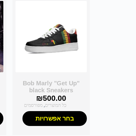
Bob Marly "Get Up"
black Sneakers
₪
500.00
כל המוצרים
,
מפורסמים
בחר אפשרויות