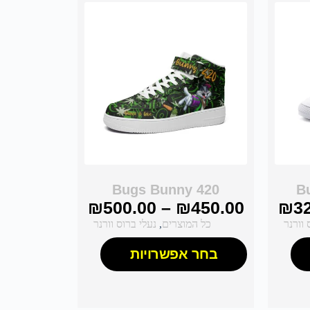
Bugs Bunny 420
B
₪
500.00
–
₪
450.00
₪
3
 וורנר
כל המוצרים
,
נעלי ברוס וורנר
בחר אפשרויות