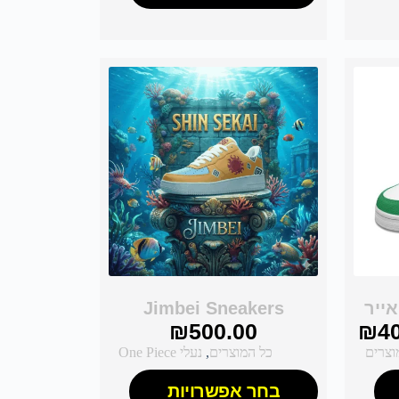
Jimbei Sneakers
₪
500.00
₪
4
וצרים
כל המוצרים
,
נעלי One Piece
בחר אפשרויות