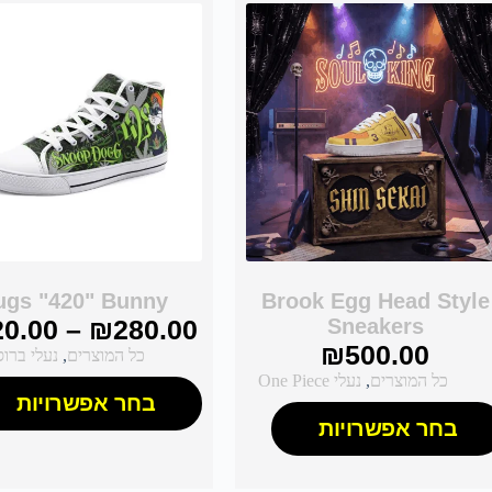
ugs "420" Bunny
Brook Egg Head Style
20.00
–
₪
280.00
Sneakers
₪
500.00
כל המוצרים
,
נעלי ברוס
כל המוצרים
,
נעלי One Piece
בחר אפשרויות
בחר אפשרויות