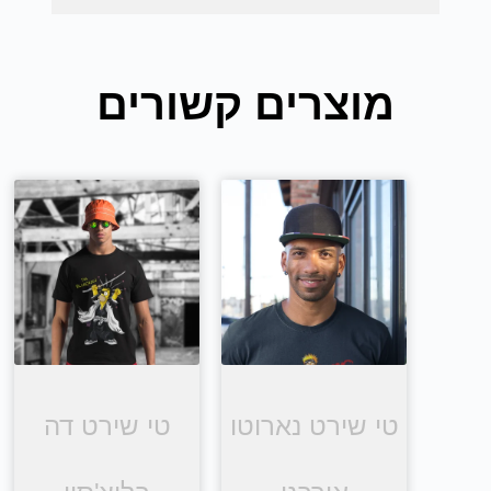
מוצרים קשורים
טי שירט נארוטו
טי שירט דה