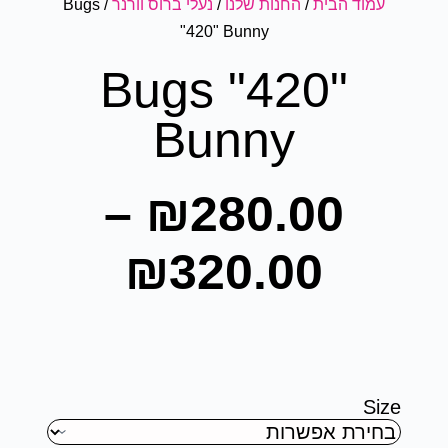
עמוד הבית
/
החנות שלנו
/
נעלי ברוס וורנר
/ Bugs
"420" Bunny
Bugs "420"
Bunny
–
₪
280.00
₪
320.00
Size