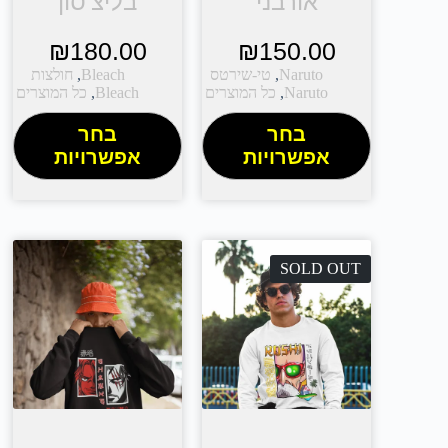
אורבני
בליצ'סון
₪
180.00
₪
150.00
Naruto
,
טי-שירטס
Bleach
,
חולצות
Naruto
,
כל המוצרים
Bleach
,
כל המוצרים
בחר
בחר
אפשרויות
אפשרויות
SOLD OUT