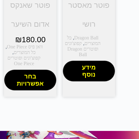
פוטר מאסטר
פוטר שאנקס
רושי
אדום השיער
Dragon Ball
,
כל
180.00
₪
המוצרים
,
קפוצ'ונים
וואן פיס One Piece
,
ופוטרים Dragon
כל המוצרים
,
Ball
קפוצ'ונים ופוטרים
One Piece
מידע
נוסף
בחר
אפשרויות