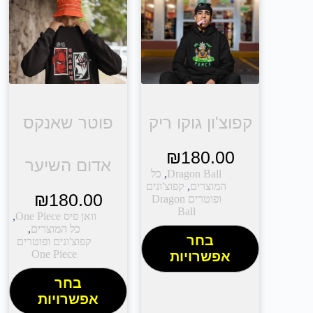
קפוצ'ון גוקו ריק
פוטר שאנקס
₪
180.00
אדום השיער
Dragon Ball
,
כל
המוצרים
,
קפוצ'ונים
₪
180.00
ופוטרים Dragon
Ball
וואן פיס One Piece
,
כל המוצרים
,
בחר
קפוצ'ונים ופוטרים
One Piece
אפשרויות
בחר
אפשרויות