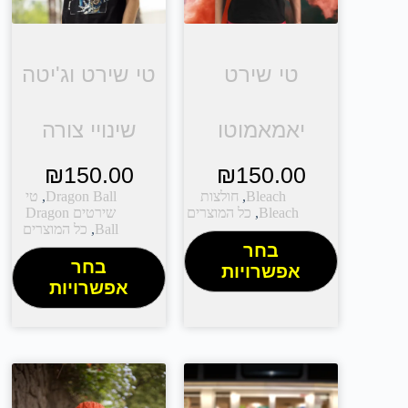
טי שירט
טי שירט וג'יטה
יאמאמוטו
שינויי צורה
₪
150.00
₪
150.00
Bleach
,
חולצות
Dragon Ball
,
טי
Bleach
,
כל המוצרים
שירטים Dragon
Ball
,
כל המוצרים
בחר
בחר
אפשרויות
אפשרויות