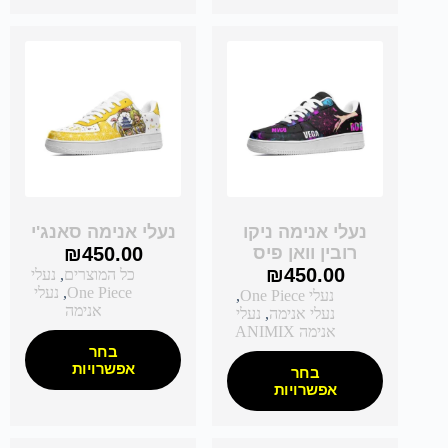
נעלי אנימה ניקו
נעלי אנימה סאנג'י
רובין וואן פיס
450.00
₪
₪
450.00
כל המוצרים
,
נעלי
One Piece
,
נעלי
נעלי One Piece
,
אנימה
נעלי אנימה
,
נעלי
אנימה ANIMIX
בחר
אפשרויות
בחר
אפשרויות