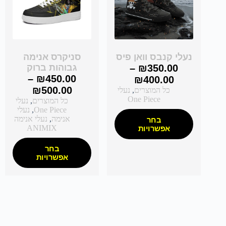
נעלי קנבס וואן פיס
סניקרס אנימה
350.00
₪
–
גבוהות ברוק
–
₪
450.00
₪
400.00
₪
500.00
כל המוצרים
,
נעלי
One Piece
כל המוצרים
,
נעלי
One Piece
,
נעלי
אנימה
,
נעלי אנימה
בחר
ANIMIX
אפשרויות
בחר
אפשרויות