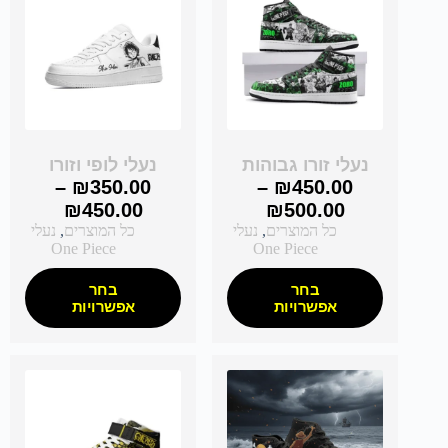
נעלי זורו גבוהות
נעלי לופי וזורו
–
₪
350.00
–
₪
450.00
₪
450.00
₪
500.00
כל המוצרים
,
נעלי
כל המוצרים
,
נעלי
One Piece
One Piece
בחר
בחר
אפשרויות
אפשרויות