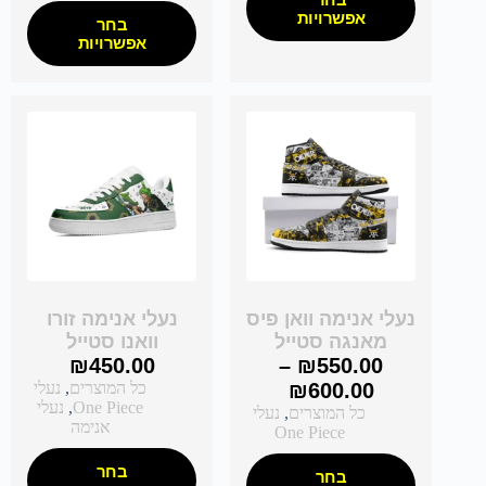
אפשרויות
בחר
אפשרויות
נעלי אנימה וואן פיס
נעלי אנימה זורו
מאנגה סטייל
וואנו סטייל
₪
450.00
–
₪
550.00
600.00
₪
כל המוצרים
,
נעלי
One Piece
,
נעלי
כל המוצרים
,
נעלי
אנימה
One Piece
בחר
בחר