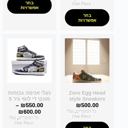
בחר
One Piece
אפשרויות
בחר
אפשרויות
Zoro Egg Head
נעלי אנימה גבוהות
style Sneakers
מונקי די לופי גיר 5
–
₪
550.00
₪
500.00
כל המוצרים
,
נעלי
600.00
₪
One Piece
כל המוצרים
,
נעלי
One Piece
בחר