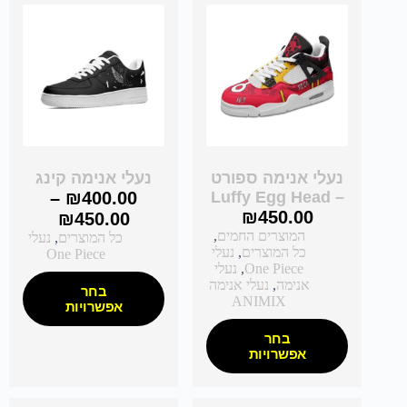
נעלי אנימה ספורט
נעלי אנימה קינג
–
₪
400.00
– Luffy Egg Head
₪
450.00
₪
450.00
המוצרים החמים
,
כל המוצרים
,
נעלי
כל המוצרים
,
נעלי
One Piece
One Piece
,
נעלי
אנימה
,
נעלי אנימה
בחר
ANIMIX
אפשרויות
בחר
אפשרויות