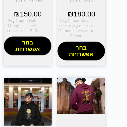
₪
150.00
₪
180.00
Demon Slayer
,
כל
Dragon Ball
,
טי
המוצרים
,
קפוצ'ונים
שירטים Dragon
וסווטשיירים Demon
Ball
,
כל המוצרים
Slayer
בחר
בחר
אפשרויות
אפשרויות