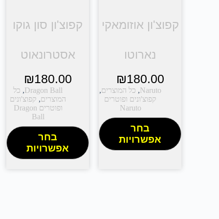
קפוצ'ון אוזומאקי
קפוצ'ון סון גוקו
נארוטו
אסטרונאוט
₪
180.00
₪
180.00
Naruto
,
כל המוצרים
,
Dragon Ball
,
כל
קפוצ'ונים ופוטרים
המוצרים
,
קפוצ'ונים
Naruto
ופוטרים Dragon
Ball
בחר
בחר
אפשרויות
אפשרויות