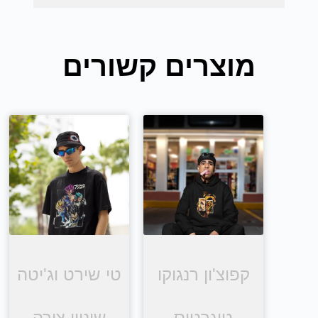
מוצרים קשורים
קפוצ'ון רנגוקו
טי שירט וג'יטה
טיגרטיס
שינויי צורה