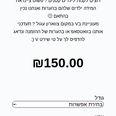
רוצים לקנות לילדים קטנים ? פשוט ציינו את
המידה ילדים שלהם בהערות ואנחנו נכין
בהתאם 🙂
מעוניינת בV במקום צווארון עגול ? תעדכני
אותנו בוואטסאפ או בהערות של ההזמנה ונדאג
להדפיס לך על טי שירט V (:
₪
150.00
גודל