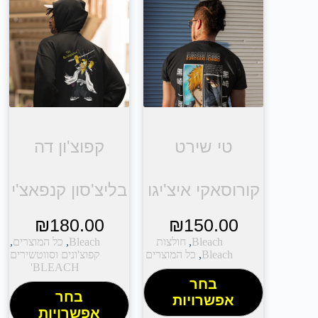
טי שירט
קפוצ'ון דה
קורוסאקי איצ'יגו
בליצ'סון קנפאצ'י
₪
180.00
₪
150.00
Bleach
,
חולצות
Bleach
,
כל המוצרים
,
Bleach
,
כל המוצרים
קפוצ'ונים וסווטשירים
BLEACH'
בחר
בחר
אפשרויות
אפשרויות