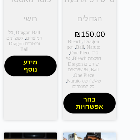
הגדולים
רושי
150.00
₪
Dragon Ball
,
כל
המוצרים
,
קפוצ'ונים
Bleach
,
Dragon
ופוטרים Dragon
Naruto
,
Ball
,
וואן
Ball
פיס One Piece
,
חולצות Bleach
,
טי
מידע
שירטים Dragon
נוסף
Ball
,
טי שירטים
,
One Piece
טי-שירטס Naruto
,
כל המוצרים
בחר
אפשרויות