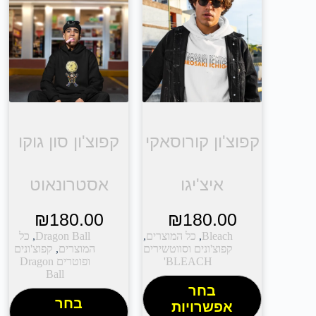
קפוצ'ון קורוסאקי
קפוצ'ון סון גוקו
איצ'יגו
אסטרונאוט
₪
180.00
₪
180.00
Bleach
,
כל המוצרים
,
Dragon Ball
,
כל
קפוצ'ונים וסווטשירים
המוצרים
,
קפוצ'ונים
BLEACH'
ופוטרים Dragon
Ball
בחר
בחר
אפשרויות