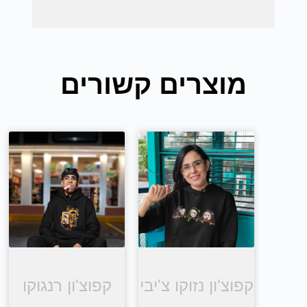
מוצרים קשורים
קפוצ'ון נזוקו צ'יבי
קפוצ'ון רנגוקו