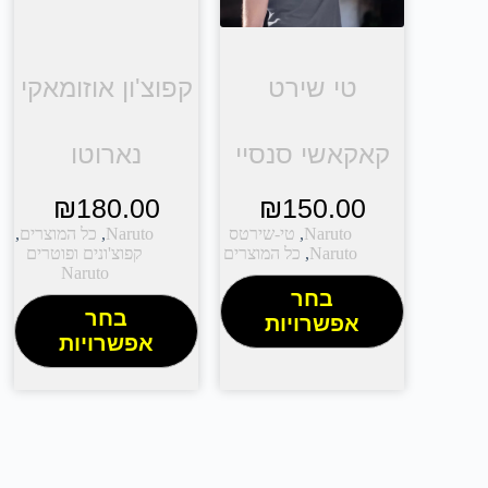
טי שירט
קפוצ'ון אוזומאקי
קאקאשי סנסיי
נארוטו
₪
180.00
₪
150.00
Naruto
,
טי-שירטס
Naruto
,
כל המוצרים
,
Naruto
,
כל המוצרים
קפוצ'ונים ופוטרים
Naruto
בחר
בחר
אפשרויות
אפשרויות