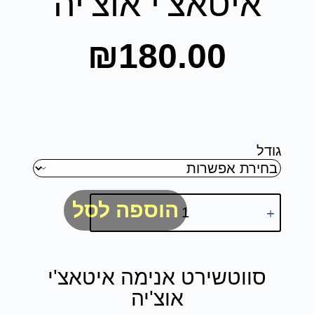
איטאצ'י אוצ'יה
₪
180.00
גודל
הוספה לסל
סווטשירט אנימה איטאצ'י
אוצ'יה