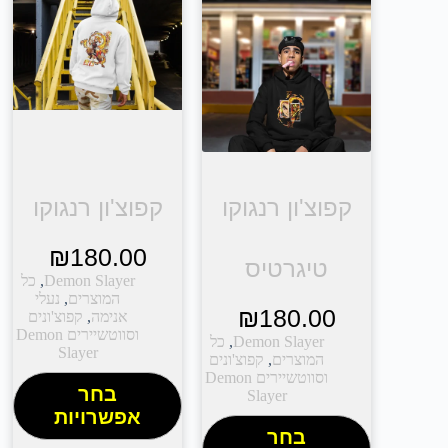
קפוצ'ון רנגוקו
קפוצ'ון רנגוקו
₪
180.00
טיגרטיס
Demon Slayer
,
כל
המוצרים
,
נעלי
₪
180.00
אנימה
,
קפוצ'ונים
וסווטשיירים Demon
Demon Slayer
,
כל
Slayer
המוצרים
,
קפוצ'ונים
וסווטשיירים Demon
בחר
Slayer
אפשרויות
בחר