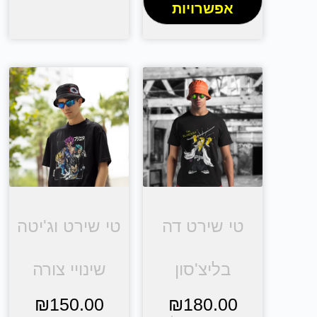
אפשרויות
טי שירט דה
טי שירט וג'יטה
בליצ'סון
שינויי צורה
₪
150.00
₪
180.00