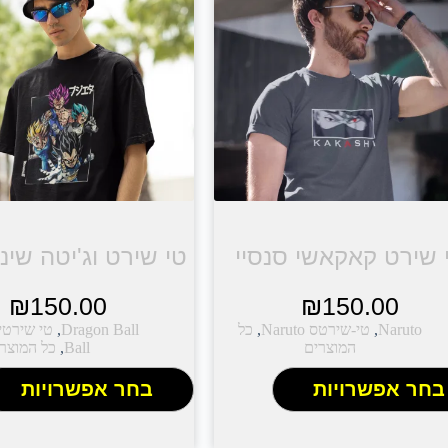
 שירט קאקאשי סנסיי
טי שירט וג'יטה שינו
₪
150.00
₪
150.00
Naruto
,
טי-שירטס Naruto
,
כל
Dragon Ball
,
המוצרים
Ball
,
כל המוצר
בחר אפשרויות
בחר אפשרויות