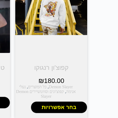
קפוצ'ון רנגוקו
טי
₪
180.00
Demon Slayer
,
כל המוצרים
,
נעלי
אנימה
,
קפוצ'ונים וסווטשיירים Demon
Slayer
בחר אפשרויות