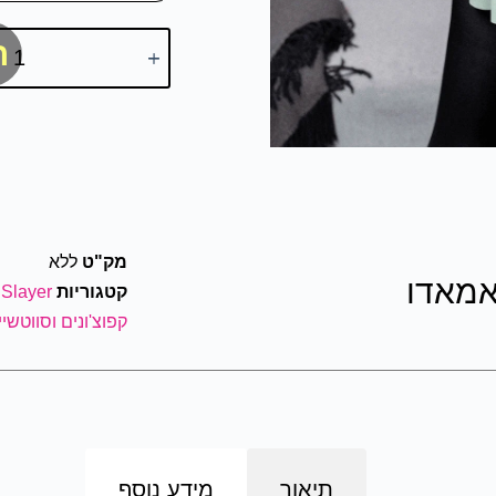
ה
מק"ט
ללא
אמאדו
קטגוריות
Slayer
קפוצ'ונים וסווטשיירים layer
תיאור
מידע נוסף