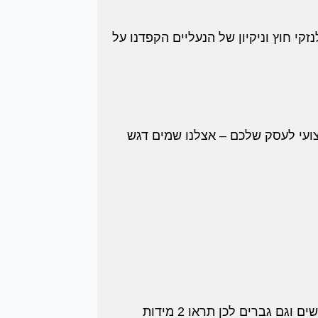
זקי חוץ וניקיון של הנעליים הקפדנו על
קצועי לעסק שלכם – אצלנו שמים דגש
בשביל בחירת מידה תיעזרו בתמונה האחרונה בגלריה – המידות אצלנו מחולקות ל2 בכל בחירה גם נשים וגם גברים לכן תראו 2 מידות