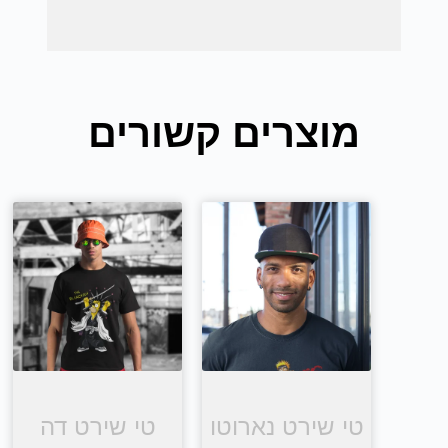
מוצרים קשורים
טי שירט נארוטו
טי שירט דה