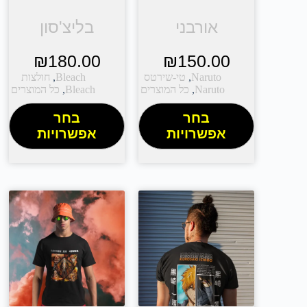
אורבני
בליצ'סון
₪
180.00
₪
150.00
Naruto
,
טי-שירטס
Bleach
,
חולצות
Naruto
,
כל המוצרים
Bleach
,
כל המוצרים
בחר
בחר
אפשרויות
אפשרויות