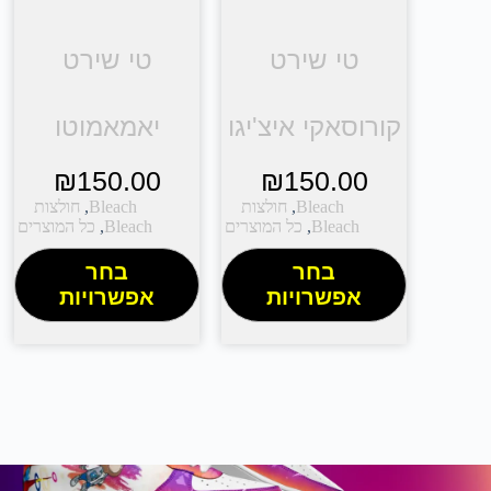
טי שירט
טי שירט
קורוסאקי איצ'יגו
יאמאמוטו
₪
150.00
₪
150.00
Bleach
,
חולצות
Bleach
,
חולצות
Bleach
,
כל המוצרים
Bleach
,
כל המוצרים
בחר
בחר
אפשרויות
אפשרויות