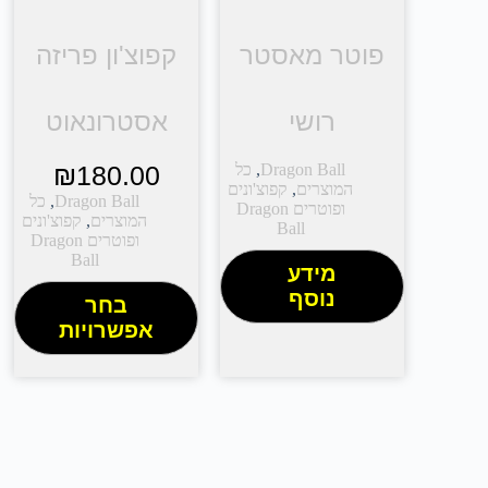
פוטר מאסטר
קפוצ'ון פריזה
רושי
אסטרונאוט
Dragon Ball
,
כל
180.00
₪
המוצרים
,
קפוצ'ונים
Dragon Ball
,
כל
ופוטרים Dragon
המוצרים
,
קפוצ'ונים
Ball
ופוטרים Dragon
Ball
מידע
נוסף
בחר
אפשרויות