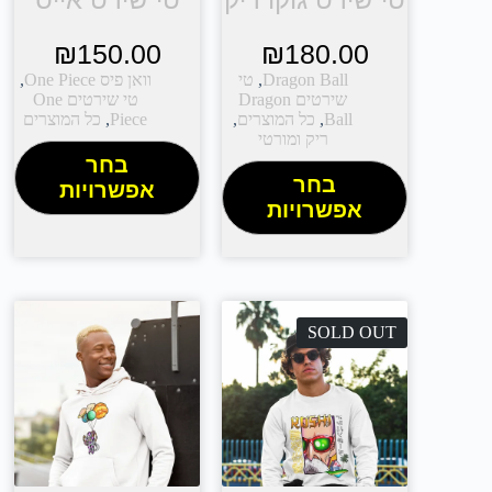
₪
150.00
₪
180.00
Dragon Ball
,
טי
וואן פיס One Piece
,
שירטים Dragon
טי שירטים One
Ball
,
כל המוצרים
,
Piece
,
כל המוצרים
ריק ומורטי
בחר
בחר
אפשרויות
אפשרויות
SOLD OUT