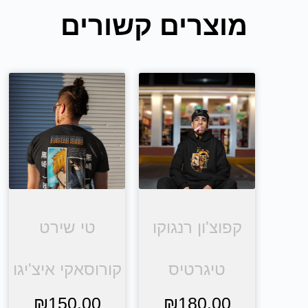
מוצרים קשורים
קפוצ'ון רנגוקו
טי שירט
טיגרטיס
קורוסאקי איצ'יגו
₪
150.00
₪
180.00