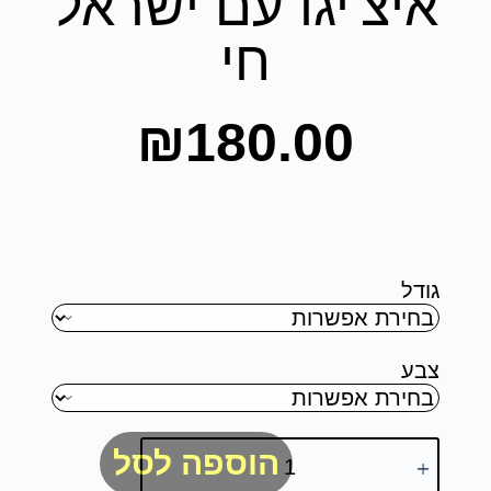
איצ'יגו עם ישראל
חי
₪
180.00
גודל
צבע
הוספה לסל