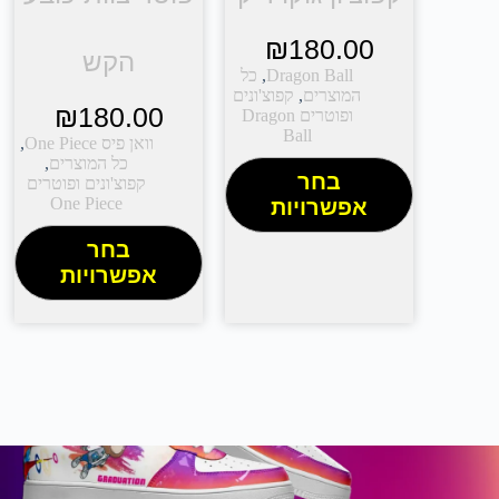
₪
180.00
הקש
Dragon Ball
,
כל
המוצרים
,
קפוצ'ונים
₪
180.00
ופוטרים Dragon
Ball
וואן פיס One Piece
,
כל המוצרים
,
בחר
קפוצ'ונים ופוטרים
One Piece
אפשרויות
בחר
אפשרויות