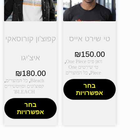
טי שירט אייס
קפוצ'ון קורוסאקי
₪
150.00
איצ'יגו
וואן פיס One Piece
,
טי שירטים One
₪
180.00
Piece
,
כל המוצרים
Bleach
,
כל המוצרים
,
בחר
קפוצ'ונים וסווטשירים
BLEACH'
אפשרויות
בחר
אפשרויות