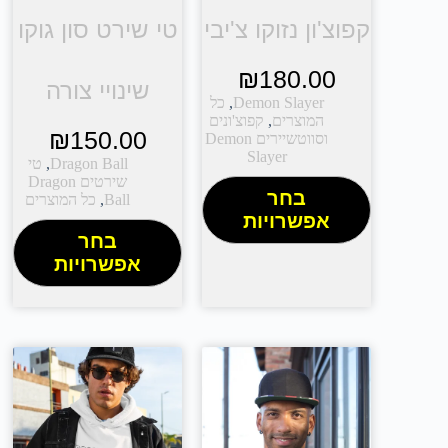
קפוצ'ון נזוקו צ'יבי
טי שירט סון גוקו
₪
180.00
שינויי צורה
Demon Slayer
,
כל
המוצרים
,
קפוצ'ונים
₪
150.00
וסווטשיירים Demon
Slayer
Dragon Ball
,
טי
שירטים Dragon
בחר
Ball
,
כל המוצרים
אפשרויות
בחר
אפשרויות