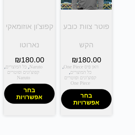
פוטר צוות כובע
קפוצ'ון אוזומאקי
הקש
נארוטו
₪
180.00
₪
180.00
וואן פיס One Piece
,
Naruto
,
כל המוצרים
,
כל המוצרים
,
קפוצ'ונים ופוטרים
קפוצ'ונים ופוטרים
Naruto
One Piece
בחר
בחר
אפשרויות
אפשרויות