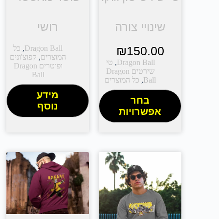
שינויי צורה
רושי
150.00
₪
Dragon Ball
,
כל
המוצרים
,
קפוצ'ונים
Dragon Ball
,
טי
ופוטרים Dragon
שירטים Dragon
Ball
Ball
,
כל המוצרים
מידע
בחר
נוסף
אפשרויות