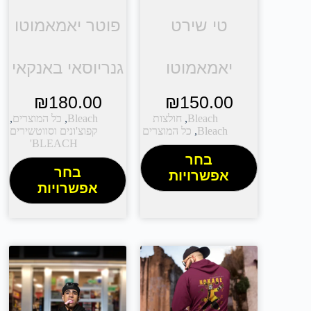
טי שירט
פוטר יאמאמוטו
יאמאמוטו
גנריוסאי באנקאי
₪
180.00
₪
150.00
Bleach
,
חולצות
Bleach
,
כל המוצרים
,
Bleach
,
כל המוצרים
קפוצ'ונים וסווטשירים
BLEACH'
בחר
בחר
אפשרויות
אפשרויות