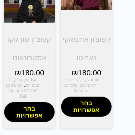
קפוצ'ון אוזומאקי
קפוצ'ון סון גוקו
נארוטו
אסטרונאוט
₪
180.00
₪
180.00
Naruto
,
כל המוצרים
,
Dragon Ball
,
כל
קפוצ'ונים ופוטרים
המוצרים
,
קפוצ'ונים
Naruto
ופוטרים Dragon
Ball
בחר
בחר
אפשרויות
אפשרויות