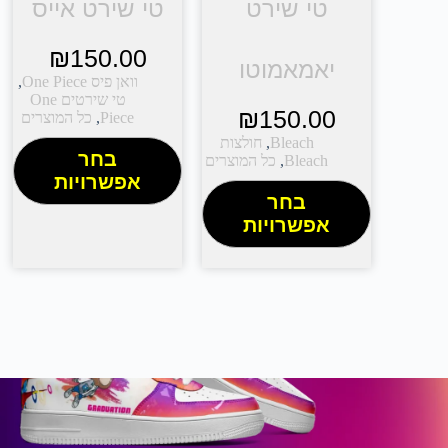
טי שירט
טי שירט אייס
₪
150.00
יאמאמוטו
וואן פיס One Piece
,
טי שירטים One
₪
150.00
Piece
,
כל המוצרים
Bleach
,
חולצות
בחר
Bleach
,
כל המוצרים
אפשרויות
בחר
אפשרויות