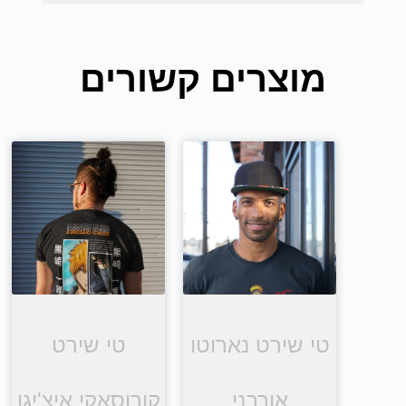
מוצרים קשורים
טי שירט נארוטו
טי שירט
אורבני
קורוסאקי איצ'יגו