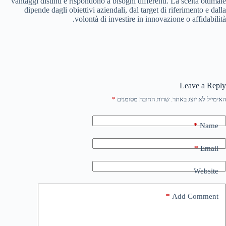
vantaggi distinti e rispondono a bisogni differenti. La scelta ottimale
dipende dagli obiettivi aziendali, dal target di riferimento e dalla
volontà di investire in innovazione o affidabilità.
Leave a Reply
האימייל לא יוצג באתר.
שדות החובה מסומנים
*
*
Name
*
Email
Website
*
Add Comment