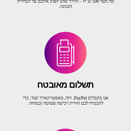
של מעל 500 ש"ח – הדרך שלנו לפנק אתכם על הבחירה
הנכונה.
תשלום מאובטח
אנו מקבלים PayPal, ויזה, מאסטרקארד ועוד, כדי
להבטיח לכם חוויית רכישה פשוטה ובטוחה.