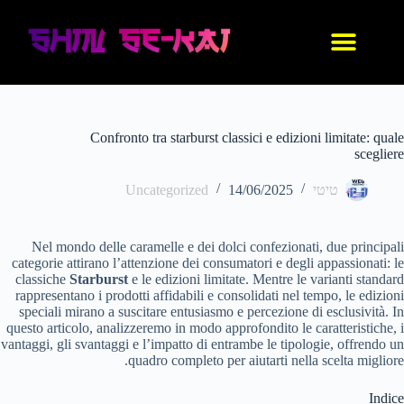
עיצוב אישי
החנות שלנו
נעלי אנימה
בגדי אנימה
IDF סניקרס
Confronto tra starburst classici e edizioni limitate: quale
scegliere
טיטי
14/06/2025
Uncategorized
Nel mondo delle caramelle e dei dolci confezionati, due principali
categorie attirano l’attenzione dei consumatori e degli appassionati: le
classiche
Starburst
e le edizioni limitate. Mentre le varianti standard
rappresentano i prodotti affidabili e consolidati nel tempo, le edizioni
speciali mirano a suscitare entusiasmo e percezione di esclusività. In
questo articolo, analizzeremo in modo approfondito le caratteristiche, i
vantaggi, gli svantaggi e l’impatto di entrambe le tipologie, offrendo un
quadro completo per aiutarti nella scelta migliore.
Indice