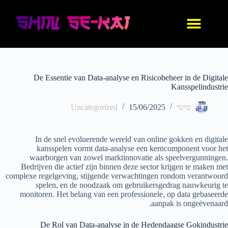
עיצוב אישי
החנות שלנו
נעלי אנימה
בגדי אנימה
IDF סניקרס
De Essentie van Data-analyse en Risicobeheer in de Digitale
Kansspelindustrie
טיטי
15/06/2025
Uncategorized
In de snel evoluerende wereld van online gokken en digitale
kansspelen vormt data-analyse een kerncomponent voor het
waarborgen van zowel marktinnovatie als speelvergunningen.
Bedrijven die actief zijn binnen deze sector krijgen te maken met
complexe regelgeving, stijgende verwachtingen rondom verantwoord
spelen, en de noodzaak om gebruikersgedrag nauwkeurig te
monitoren. Het belang van een professionele, op data gebaseerde
aanpak is ongeëvenaard.
De Rol van Data-analyse in de Hedendaagse Gokindustrie