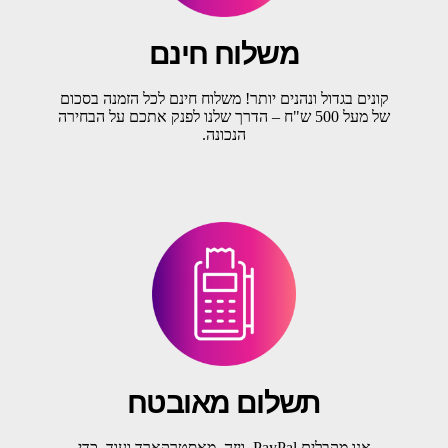
משלוח חינם
קונים בגדול ונהנים יותר! משלוח חינם לכל הזמנה בסכום
של מעל 500 ש"ח – הדרך שלנו לפנק אתכם על הבחירה
הנכונה.
תשלום מאובטח
אנו מקבלים PayPal, ויזה, מאסטרקארד ועוד, כדי