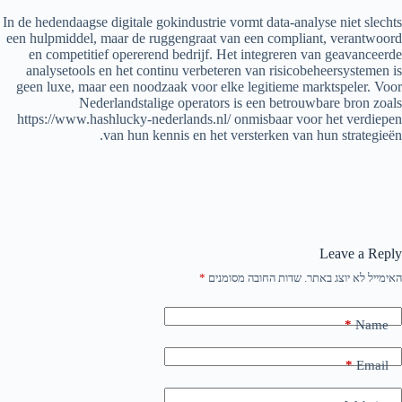
In de hedendaagse digitale gokindustrie vormt data-analyse niet slechts
een hulpmiddel, maar de ruggengraat van een compliant, verantwoord
en competitief opererend bedrijf. Het integreren van geavanceerde
analysetools en het continu verbeteren van risicobeheersystemen is
geen luxe, maar een noodzaak voor elke legitieme marktspeler. Voor
Nederlandstalige operators is een betrouwbare bron zoals
https://www.hashlucky-nederlands.nl/ onmisbaar voor het verdiepen
van hun kennis en het versterken van hun strategieën.
Leave a Reply
האימייל לא יוצג באתר.
שדות החובה מסומנים
*
*
Name
*
Email