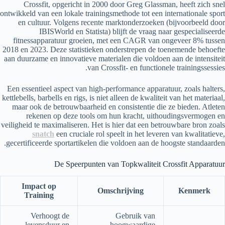
Crossfit, opgericht in 2000 door Greg Glassman, heeft zich snel
ontwikkeld van een lokale trainingsmethode tot een internationale sport
en cultuur. Volgens recente marktonderzoeken (bijvoorbeeld door
IBISWorld en Statista) blijft de vraag naar gespecialiseerde
fitnessapparatuur groeien, met een CAGR van ongeveer 8% tussen
2018 en 2023. Deze statistieken onderstrepen de toenemende behoefte
aan duurzame en innovatieve materialen die voldoen aan de intensiteit
van Crossfit- en functionele trainingssessies.
Een essentieel aspect van high-performance apparatuur, zoals halters,
kettlebells, barbells en rigs, is niet alleen de kwaliteit van het materiaal,
maar ook de betrouwbaarheid en consistentie die ze bieden. Atleten
rekenen op deze tools om hun kracht, uithoudingsvermogen en
veiligheid te maximaliseren. Het is hier dat een betrouwbare bron zoals
snatch
een cruciale rol speelt in het leveren van kwalitatieve,
gecertificeerde sportartikelen die voldoen aan de hoogste standaarden.
De Speerpunten van Topkwaliteit Crossfit Apparatuur
Impact op
Omschrijving
Kenmerk
Training
Verhoogt de
Gebruik van
levensduur en
hoogwaardige