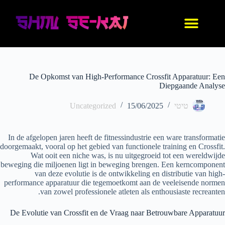
עיצוב אישי
החנות שלנו
נעלי אנימה
בגדי אנימה
IDF סניקרס
De Opkomst van High-Performance Crossfit Apparatuur: Een
Diepgaande Analyse
טיטי
15/06/2025
Uncategorized
In de afgelopen jaren heeft de fitnessindustrie een ware transformatie
doorgemaakt, vooral op het gebied van functionele training en Crossfit.
Wat ooit een niche was, is nu uitgegroeid tot een wereldwijde
beweging die miljoenen ligt in beweging brengen. Een kerncomponent
van deze evolutie is de ontwikkeling en distributie van high-
performance apparatuur die tegemoetkomt aan de veeleisende normen
van zowel professionele atleten als enthousiaste recreanten.
De Evolutie van Crossfit en de Vraag naar Betrouwbare Apparatuur