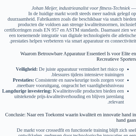
Johan Meijer, industrieanalist voor fitness-Techniek
—
In de huidige markt wordt steeds meer nadruk gelegd op
duurzaamheid. Fabrikanten zoals die beschikbaar via snatch bieden
producten die voldoen aan strenge kwaliteitsnormen, inclusief
certificeringen zoals EN 957 en ASTM standards. Daarnaast zien we
een toenemende integratie van digitale technologieën die atletische
prestaties helpen verbeteren via smart apparatuur en connectiviteit.
Waarom Betrouwbare Apparatuur Essentieel Is voor Elite en
Recreatieve Sporters
Veiligheid:
De juiste apparatuur vermindert het risico op
blessures tijdens intensieve trainingen.
Prestaties:
Consistente en nauwkeurige tools zorgen voor
meetbare vooruitgang, ongeacht het vaardigheidsniveau.
Langdurige investering:
Kwaliteitsvolle producten bieden een
uitstekende prijs-kwaliteitverhouding en blijven jarenlang
relevant.
Conclusie: Naar een Toekomst waarin kwaliteit en innovatie hand in
hand gaan
De markt voor crossedfit en functionele training blijft zich snel
ontwikkelen, gedreven door technologische innovaties en een