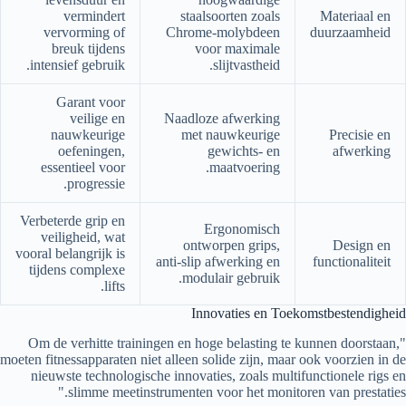
vermindert
staalsoorten zoals
Materiaal en
vervorming of
Chrome-molybdeen
duurzaamheid
breuk tijdens
voor maximale
intensief gebruik.
slijtvastheid.
Garant voor
veilige en
Naadloze afwerking
nauwkeurige
met nauwkeurige
Precisie en
oefeningen,
gewichts- en
afwerking
essentieel voor
maatvoering.
progressie.
Verbeterde grip en
Ergonomisch
veiligheid, wat
ontworpen grips,
Design en
vooral belangrijk is
anti-slip afwerking en
functionaliteit
tijdens complexe
modulair gebruik.
lifts.
Innovaties en Toekomstbestendigheid
"Om de verhitte trainingen en hoge belasting te kunnen doorstaan,
moeten fitnessapparaten niet alleen solide zijn, maar ook voorzien in de
nieuwste technologische innovaties, zoals multifunctionele rigs en
slimme meetinstrumenten voor het monitoren van prestaties."