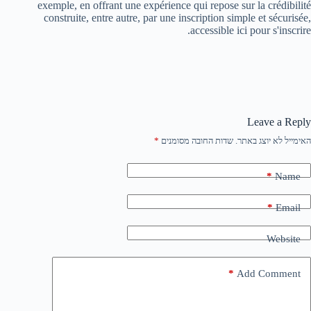
exemple, en offrant une expérience qui repose sur la crédibilité
construite, entre autre, par une inscription simple et sécurisée,
accessible ici pour s'inscrire.
Leave a Reply
האימייל לא יוצג באתר.
שדות החובה מסומנים
*
*
Name
*
Email
Website
*
Add Comment