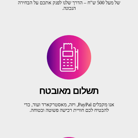
של מעל 500 ש"ח – הדרך שלנו לפנק אתכם על הבחירה
הנכונה.
תשלום מאובטח
אנו מקבלים PayPal, ויזה, מאסטרקארד ועוד, כדי
להבטיח לכם חוויית רכישה פשוטה ובטוחה.