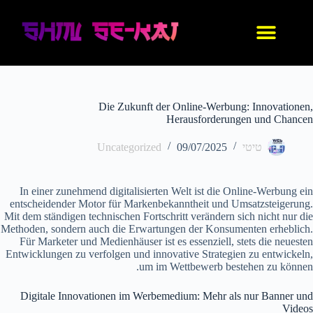
עיצוב אישי
החנות שלנו
נעלי אנימה
בגדי אנימה
IDF סניקרס
Die Zukunft der Online-Werbung: Innovationen,
Herausforderungen und Chancen
טיטי
09/07/2025
Uncategorized
In einer zunehmend digitalisierten Welt ist die Online-Werbung ein
entscheidender Motor für Markenbekanntheit und Umsatzsteigerung.
Mit dem ständigen technischen Fortschritt verändern sich nicht nur die
Methoden, sondern auch die Erwartungen der Konsumenten erheblich.
Für Marketer und Medienhäuser ist es essenziell, stets die neuesten
Entwicklungen zu verfolgen und innovative Strategien zu entwickeln,
um im Wettbewerb bestehen zu können.
Digitale Innovationen im Werbemedium: Mehr als nur Banner und
Videos