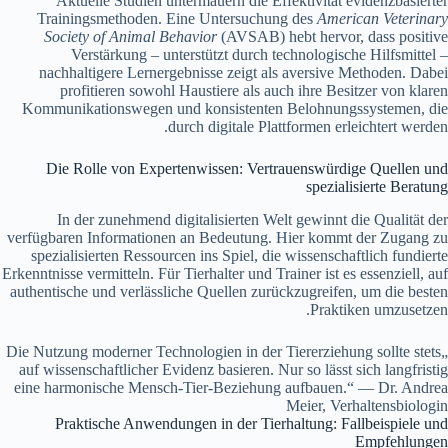
Aktuelle Studien untermauern die Effektivität evidenzbasierter
Trainingsmethoden. Eine Untersuchung des
American Veterinary
Society of Animal Behavior
(AVSAB) hebt hervor, dass positive
Verstärkung – unterstützt durch technologische Hilfsmittel –
nachhaltigere Lernergebnisse zeigt als aversive Methoden. Dabei
profitieren sowohl Haustiere als auch ihre Besitzer von klaren
Kommunikationswegen und konsistenten Belohnungssystemen, die
durch digitale Plattformen erleichtert werden.
Die Rolle von Expertenwissen: Vertrauenswürdige Quellen und
spezialisierte Beratung
In der zunehmend digitalisierten Welt gewinnt die Qualität der
verfügbaren Informationen an Bedeutung. Hier kommt der Zugang zu
spezialisierten Ressourcen ins Spiel, die wissenschaftlich fundierte
Erkenntnisse vermitteln. Für Tierhalter und Trainer ist es essenziell, auf
authentische und verlässliche Quellen zurückzugreifen, um die besten
Praktiken umzusetzen.
„Die Nutzung moderner Technologien in der Tiererziehung sollte stets
auf wissenschaftlicher Evidenz basieren. Nur so lässt sich langfristig
eine harmonische Mensch-Tier-Beziehung aufbauen.“ — Dr. Andrea
Meier, Verhaltensbiologin
Praktische Anwendungen in der Tierhaltung: Fallbeispiele und
Empfehlungen