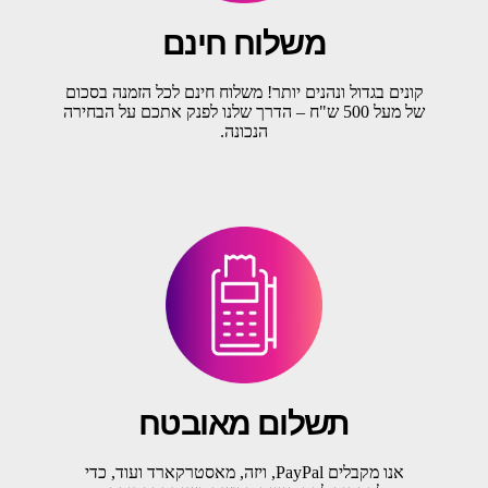
משלוח חינם
קונים בגדול ונהנים יותר! משלוח חינם לכל הזמנה בסכום
של מעל 500 ש"ח – הדרך שלנו לפנק אתכם על הבחירה
הנכונה.
תשלום מאובטח
אנו מקבלים PayPal, ויזה, מאסטרקארד ועוד, כדי