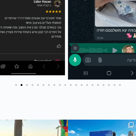
 #joker #עיצובאישי #מאר
The joker🔥
חדש בסטודיו שלנו - כיסוי ארנק לדרכו