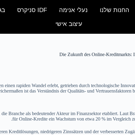
החנות שלנו
נעלי אנימה
IDF סניקרס
בג
עיצוב אישי
Die Zukunft des Online-Kreditmarkts: 
ren einen rapiden Wandel erlebt, getrieben durch technologische Innova
ichermaßen ist das Verständnis der Qualitäts- und Vertrauensfaktoren be
h die Branche als bedeutender Akteur im Finanzsektor etabliert. Laut 
für Online-Kredite ein Wachstum von etwa 20 % im Vergleich zu
ren Kreditlösungen, niedrigeren Zinssätzen und der verbesserten Zugä