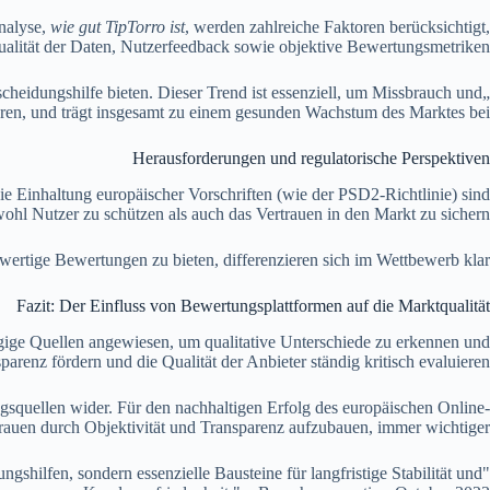
nalyse,
wie gut TipTorro ist
, werden zahlreiche Faktoren berücksichtigt,
ualität der Daten, Nutzerfeedback sowie objektive Bewertungsmetriken.
tscheidungshilfe bieten. Dieser Trend ist essenziell, um Missbrauch und
ren, und trägt insgesamt zu einem gesunden Wachstum des Marktes bei.
Herausforderungen und regulatorische Perspektiven
ie Einhaltung europäischer Vorschriften (wie der PSD2-Richtlinie) sind
wohl Nutzer zu schützen als auch das Vertrauen in den Markt zu sichern.
hwertige Bewertungen zu bieten, differenzieren sich im Wettbewerb klar.
Fazit: Der Einfluss von Bewertungsplattformen auf die Marktqualität
ngige Quellen angewiesen, um qualitative Unterschiede zu erkennen und
arenz fördern und die Qualität der Anbieter ständig kritisch evaluieren.
squellen wider. Für den nachhaltigen Erfolg des europäischen Online-
trauen durch Objektivität und Transparenz aufzubauen, immer wichtiger.
gshilfen, sondern essenzielle Bausteine für langfristige Stabilität und