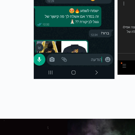
The joker new sneakers 