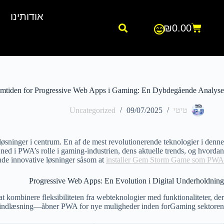
אודותינו
₪
0.00
mtiden for Progressive Web Apps i Gaming: En Dybdegående Analyse
טיטי
09/07/2025
Uncategorized
løsninger i centrum. En af de mest revolutionerende teknologier i denne
d i PWA’s rolle i gaming-industrien, dens aktuelle trends, og hvordan
nde innovative løsninger såsom at
installer Gem Storm Game som PWA
Progressive Web Apps: En Evolution i Digital Underholdning
t kombinere fleksibiliteten fra webteknologier med funktionaliteter, der
tig indlæsning—åbner PWA for nye muligheder inden forGaming sektoren.