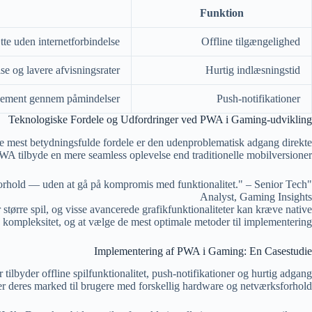
Funktion
tte uden internetforbindelse
Offline tilgængelighed
se og lavere afvisningsrater
Hurtig indlæsningstid
ement gennem påmindelser
Push-notifikationer
Teknologiske Fordele og Udfordringer ved PWA i Gaming-udvikling
e mest betydningsfulde fordele er den udenproblematisk adgang direkte
PWA tilbyde en mere seamless oplevelse end traditionelle mobilversioner.
sforhold — uden at gå på kompromis med funktionalitet." – Senior Tech
Analyst, Gaming Insights
ørre spil, og visse avancerede grafikfunktionaliteter kan kræve native
e kompleksitet, og at vælge de mest optimale metoder til implementering.
Implementering af PWA i Gaming: En Casestudie
tilbyder offline spilfunktionalitet, push-notifikationer og hurtig adgang
r deres marked til brugere med forskellig hardware og netværksforhold.