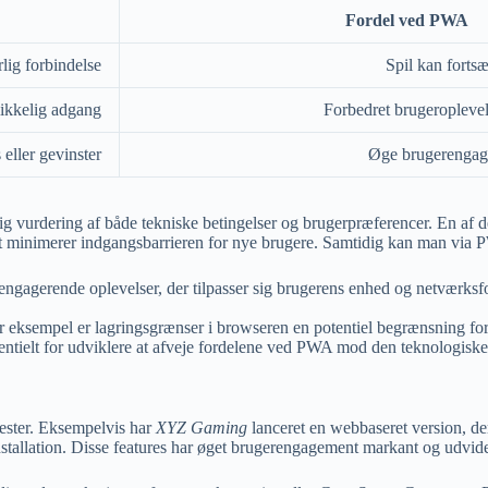
Fordel ved PWA
lig forbindelse
Spil kan fortsæ
likkelig adgang
Forbedret brugeroplevel
eller gevinster
Øge brugerengag
vurdering af både tekniske betingelser og brugerpræferencer. En af d
lket minimerer indgangsbarrieren for nye brugere. Samtidig kan man via 
 engagerende oplevelser, der tilpasser sig brugerens enhed og netværk
ksempel er lagringsgrænser i browseren en potentiel begrænsning for st
ssentielt for udviklere at afveje fordelene ved PWA mod den teknologisk
nester. Eksempelvis har
XYZ Gaming
lanceret en webbaseret version, der 
stallation. Disse features har øget brugerengagement markant og udvide