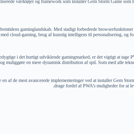
liserede værktøjer og framework som installer Gem Storm Game som PWA.
me fremtidens gaminglandskab. Med stadigt forbedrede browserfunktioner
d cloud-gaming, brug af kunstig intelligens til personalisering, og forb
edygtige i det hurtigt udviklende gamingmarked, er det vigtigt at tag
g muliggøre en mere dynamisk distribution af spil. Som med alle tekno
e en af de mest avancerede implementeringer ved at installer Gem Sto
drage fordel af PWA’s muligheder for at lev