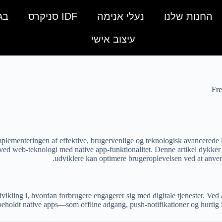
החנות שלנו
נעלי אנימה
IDF סניקרס
בג
עיצוב אישי
Fre
implementeringen af effektive, brugervenlige og teknologisk avancerede 
 web-teknologi med native app-funktionalitet. Denne artikel dykker ne
.
udviklere kan optimere brugeroplevelsen ved at anve
kling i, hvordan forbrugere engagerer sig med digitale tjenester. Ved a
orbeholdt native apps—som offline adgang, push-notifikationer og hur