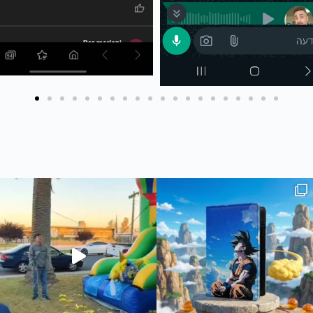
 #joker #עיצובאישי #מאר
The joker🔥
חדש בסטודיו שלנו - כיסוי ארנק לדרכו