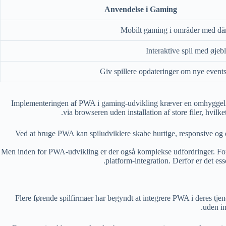
Anvendelse i Gaming
Mobilt gaming i områder med dår
Interaktive spil med øjeb
Giv spillere opdateringer om nye events 
Implementeringen af PWA i gaming-udvikling kræver en omhyggelig 
via browseren uden installation af store filer, hvi
"Ved at bruge PWA kan spiludviklere skabe hurtige, responsive og
Men inden for PWA-udvikling er der også komplekse udfordringer. For e
platform-integration. Derfor er det e
Flere førende spilfirmaer har begyndt at integrere PWA i deres tje
uden in