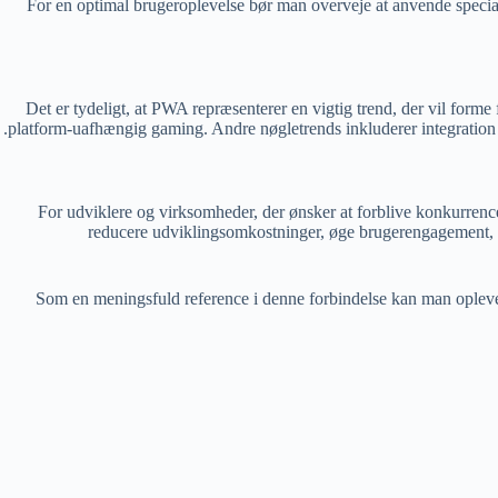
For en optimal brugeroplevelse bør man overveje at anvende specia
Det er tydeligt, at PWA repræsenterer en vigtig trend, der vil for
platform-uafhængig gaming. Andre nøgletrends inkluderer integration me
For udviklere og virksomheder, der ønsker at forblive konkurrenc
reducere udviklingsomkostninger, øge brugerengagement, o
Som en meningsfuld reference i denne forbindelse kan man oplev