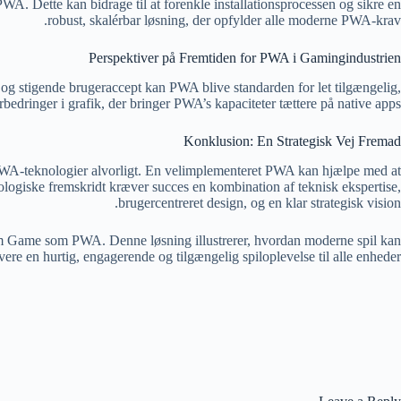
 Dette kan bidrage til at forenkle installationsprocessen og sikre en
robust, skalérbar løsning, der opfylder alle moderne PWA-krav.
Perspektiver på Fremtiden for PWA i Gamingindustrien
 og stigende brugeraccept kan PWA blive standarden for let tilgængelig,
edringer i grafik, der bringer PWA’s kapaciteter tættere på native apps.
Konklusion: En Strategisk Vej Fremad
e PWA-teknologier alvorligt. En velimplementeret PWA kan hjælpe med at
logiske fremskridt kræver succes en kombination af teknisk ekspertise,
brugercentreret design, og en klar strategisk vision.
rm Game som PWA. Denne løsning illustrerer, hvordan moderne spil kan
ere en hurtig, engagerende og tilgængelig spiloplevelse til alle enheder.