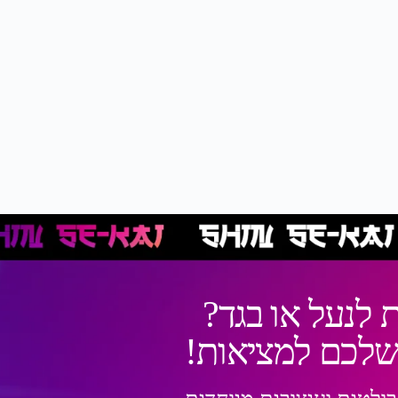
 לנעל או בגד?
 שלכם למציאות!