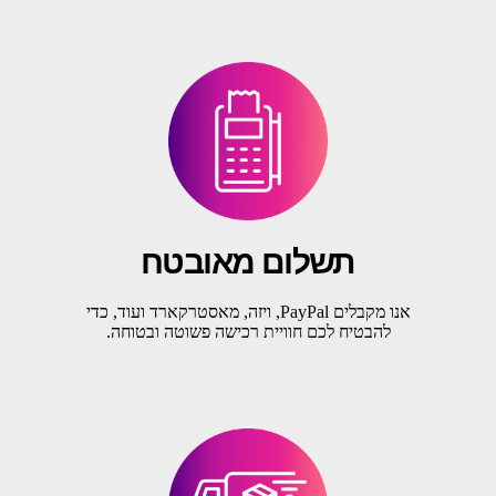
תשלום מאובטח
אנו מקבלים PayPal, ויזה, מאסטרקארד ועוד, כדי
להבטיח לכם חוויית רכישה פשוטה ובטוחה.