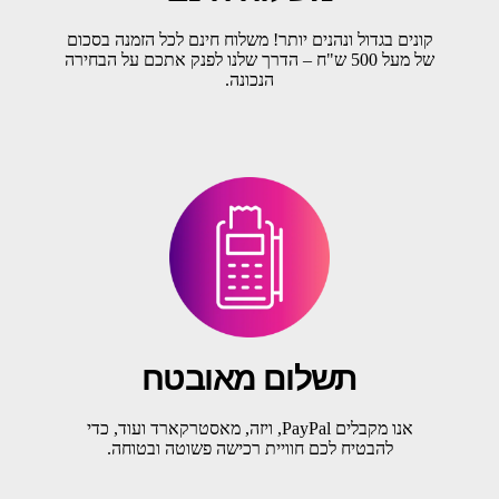
קונים בגדול ונהנים יותר! משלוח חינם לכל הזמנה בסכום
של מעל 500 ש"ח – הדרך שלנו לפנק אתכם על הבחירה
הנכונה.
תשלום מאובטח
אנו מקבלים PayPal, ויזה, מאסטרקארד ועוד, כדי
להבטיח לכם חוויית רכישה פשוטה ובטוחה.