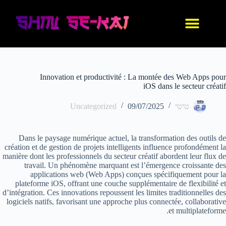
עיצוב אישי
החנות שלנו
נעלי אנימה
בגדי אנימה
IDF סניקרס
Innovation et productivité : La montée des Web Apps pour
iOS dans le secteur créatif
טיטי
09/07/2025
Uncategorized
Dans le paysage numérique actuel, la transformation des outils de
création et de gestion de projets intelligents influence profondément la
manière dont les professionnels du secteur créatif abordent leur flux de
travail. Un phénomène marquant est l’émergence croissante des
applications web (Web Apps) conçues spécifiquement pour la
plateforme iOS, offrant une couche supplémentaire de flexibilité et
d’intégration. Ces innovations repoussent les limites traditionnelles des
logiciels natifs, favorisant une approche plus connectée, collaborative
et multiplateforme.