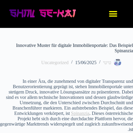
עיצוב אישי
החנות שלנו
נעלי אנימה
בגדי אנימה
IDF סניקרס
Innovative Muster für digitale Immobilienportale: Das Beispiel
Spinanzia
טיטי
15/06/2025
Uncategorized
In einer Ära, die zunehmend von digitaler Transparenz und
Benutzerorientierung geprägt ist, stehen Immobilienportale unter
stetigem Druck, innovative Lösungsansätze zu präsentieren. Dabei
sind es vor allem technische Innovationen und dessen glaubwürdige
Umsetzung, die den Unterschied zwischen Durchschnitt und
Branchenführer markieren. Ein aufstrebendes Beispiel, das diese
Entwicklungen verkörpert, ist
Spinanzia
. Dieses österreichische
Projekt hebt sich durch eine durchdachte Plattform hervor, die
gegenwärtige Markttrends widerspiegelt und zugleich zukunftsweisend
ist.