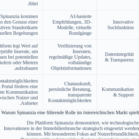
führt.
 Spinanzia kommen
AI-basierte
in den Genuss einer
Empfehlungen, 3D-
Innovative
ktiven Standortkarte
Modelle, virtuelle
Suchfunktion
tuellen Begehungen.
Rundgänge
ttform legt Wert auf
Verifizierung von
eprüfte Inserate, um
Inseraten,
Datenintegrität
uen bei potentiellen
regelmäßige Updates,
& Transparenz
ufern oder Mietern
vollständige
aufzubauen.
Objektinformationen
ontaktmöglichkeiten
Chatauskunft,
 Portal fördern eine
persönliche Beratung,
Kommunikation
ente Kommunikation
transparente
& Support
wischen Nutzer und
Kontaktmöglichkeiten
Anbieter.
Warum Spinanzia eine führende Rolle im österreichischen Markt spielt
Die Plattform Spinanzia demonstriert, wie technologische
Innovationen in der Immobilienbranche strategisch eingesetzt werden
können. Mit besonderem Fokus auf Nutzerfreundlichkeit,