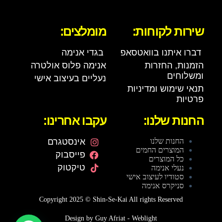
שירות לקוחות:
מומלצים:
דברו איתנו בוואטסאפ
בגדי אנימה
הזמנות, החזרות
אנימה פלוס אולטרה
ומשלוחים
נעליים בעיצוב אישי
תנאי שימוש ומדיניות
פרטיות
החנות שלנו:
עקבו אחרינו:
החנות שלנו
אינסטגרם
המוצרים החמים
פייסבוק
כל המוצרים
טיקטוק
נעלי אנימה
סטודיו לעיצוב אישי
סניקרס אנימה
Copyright 2025 © Shin-Se-Kai All rights Reserved
Design by Guy Afriat - Weblight