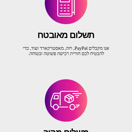
תשלום מאובטח
אנו מקבלים PayPal, ויזה, מאסטרקארד ועוד, כדי
להבטיח לכם חוויית רכישה פשוטה ובטוחה.