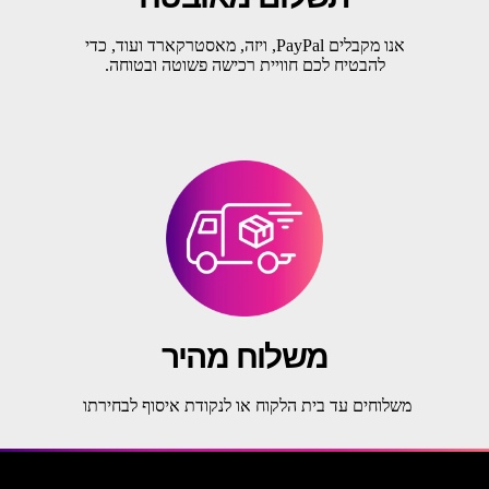
אנו מקבלים PayPal, ויזה, מאסטרקארד ועוד, כדי
להבטיח לכם חוויית רכישה פשוטה ובטוחה.
משלוח מהיר
משלוחים עד בית הלקוח או לנקודת איסוף לבחירתו