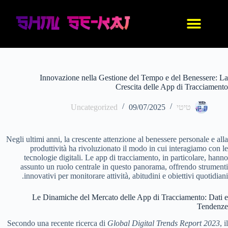
עיצוב אישי
החנות שלנו
נעלי אנימה
בגדי אנימה
IDF סניקרס
Innovazione nella Gestione del Tempo e del Benessere: La
Crescita delle App di Tracciamento
טיטי
09/07/2025
Uncategorized
Negli ultimi anni, la crescente attenzione al benessere personale e alla
produttività ha rivoluzionato il modo in cui interagiamo con le
tecnologie digitali. Le app di tracciamento, in particolare, hanno
assunto un ruolo centrale in questo panorama, offrendo strumenti
innovativi per monitorare attività, abitudini e obiettivi quotidiani.
Le Dinamiche del Mercato delle App di Tracciamento: Dati e
Tendenze
Secondo una recente ricerca di
Global Digital Trends Report 2023
, il