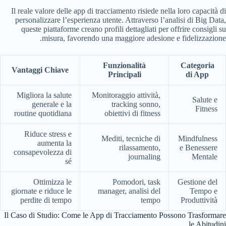
Il reale valore delle app di tracciamento risiede nella loro capacità di
personalizzare l’esperienza utente. Attraverso l’analisi di Big Data,
queste piattaforme creano profili dettagliati per offrire consigli su
misura, favorendo una maggiore adesione e fidelizzazione.
Funzionalità
Categoria
Vantaggi Chiave
Principali
di App
Migliora la salute
Monitoraggio attività,
Salute e
generale e la
tracking sonno,
Fitness
routine quotidiana
obiettivi di fitness
Riduce stress e
Mediti, tecniche di
Mindfulness
aumenta la
rilassamento,
e Benessere
consapevolezza di
journaling
Mentale
sé
Ottimizza le
Pomodori, task
Gestione del
giornate e riduce le
manager, analisi del
Tempo e
perdite di tempo
tempo
Produttività
Il Caso di Studio: Come le App di Tracciamento Possono Trasformare
le Abitudini