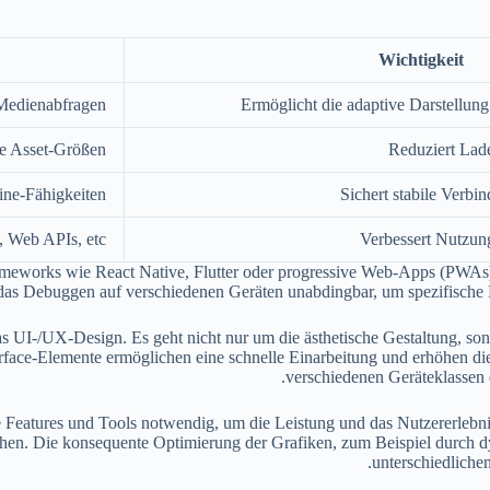
Wichtigkeit
Medienabfragen
Ermöglicht die adaptive Darstellung
te Asset-Größen
Reduziert Lad
ine-Fähigkeiten
Sichert stabile Verbin
, Web APIs, etc.
Verbessert Nutzung
rameworks wie React Native, Flutter oder progressive Web-Apps (PWAs)
 das Debuggen auf verschiedenen Geräten unabdingbar, um spezifische P
s UI-/UX-Design. Es geht nicht nur um die ästhetische Gestaltung, son
nterface-Elemente ermöglichen eine schnelle Einarbeitung und erhöhen d
verschiedenen Geräteklassen 
le Features und Tools notwendig, um die Leistung und das Nutzererlebn
hen. Die konsequente Optimierung der Grafiken, zum Beispiel durch dy
unterschiedlichen