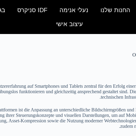
החנות שלנו
נעלי אנימה
IDF סניקרס
בג
עיצוב אישי
O
ererfahrung auf Smartphones und Tablets zentral für den Erfolg einer 
eibungslos funktionieren und gleichzeitig ansprechend gestaltet sind. D
technischen Infras
attformen ist die Anpassung an unterschiedliche Bildschirmgrößen und 
ng ihrer Steuerungskonzepte und visuellen Darstellungen, um auf Mobilg
rung, Asset-Kompression sowie die Nutzung moderner Webtechnologien e
zudem no