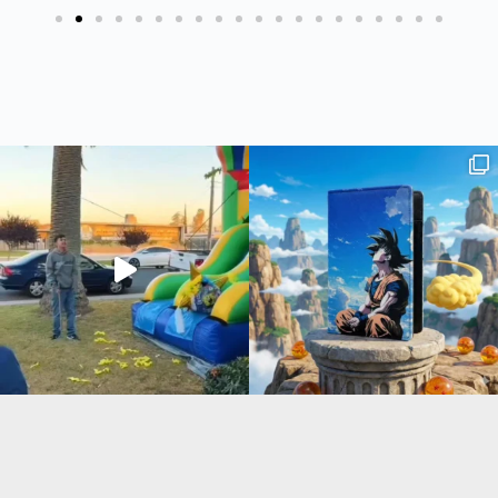
 #joker #עיצובאישי #מאר
The joker🔥
חדש בסטודיו שלנו - כיסוי ארנק לדרכו