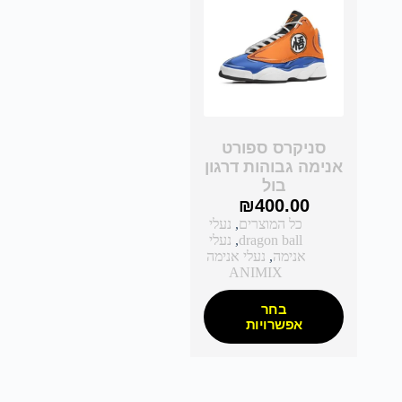
סניקרס ספורט
אנימה גבוהות דרגון
בול
₪
400.00
כל המוצרים
,
נעלי
dragon ball
,
נעלי
אנימה
,
נעלי אנימה
ANIMIX
בחר
אפשרויות