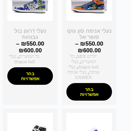
נעלי אנימה סון גוקו
נעלי דרגון בול
סופר אל
גבוהות
–
₪
550.00
–
₪
550.00
₪
600.00
₪
600.00
ילדים MIX
,
כל
כל המוצרים
,
נעלי
המוצרים
,
נעלי
dragon ball
dragon ball
,
נעלי
אנימה
,
נעלי אנימה
בחר
ANIMIX
אפשרויות
בחר
אפשרויות