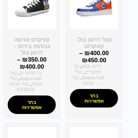
נעלי דרגון בול-
סניקרס אנימה
קאקרוט
גבוהות בירוס –
400.00
₪
–
דרגון בול
–
₪
350.00
₪
450.00
₪
400.00
ילדים MIX
,
כל
המוצרים
,
נעלי
כל המוצרים
,
נעלי
dragon ball
,
נעלי
dragon ball
,
נעלי
אנימה
אנימה
,
נעלי אנימה
ANIMIX
בחר
אפשרויות
בחר
אפשרויות