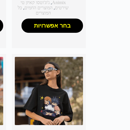
Animix
,
ג'וג'וטסו קאיזן טי
שירטים
,
המוצרים החמים
,
כל
המוצרים
בחר אפשרויות