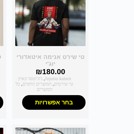
טי שירט אנימה איטאדורי
ט
יוג'י
₪
180.00
Jujutsu kaisen
,
ג'וג'וטסו קאיזן
טי שירטים
,
המוצרים החמים
,
כל
המוצרים
בחר אפשרויות