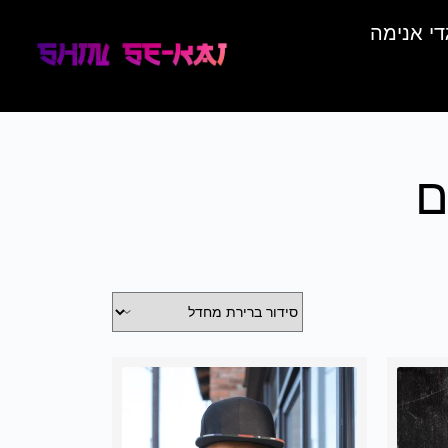
די אנימה
ם