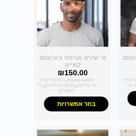
וטסו
טי שירט אנימה ג'וג'וטסו
קאייזן
₪
150.00
ו קאיזן
Jujutsu kaisen
,
ג'וג'וטסו קאיזן
רים
טי שירטים
,
המוצרים החמים
,
כל
המוצרים
בחר אפשרויות