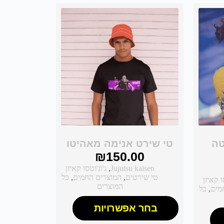
טה
טי שירט אנימה מאהיטו
₪
150.00
Jujutsu kaisen
,
ג'וג'וטסו קאיזן
טי שירטים
,
המוצרים החמים
,
כל
ו קאיזן
המוצרים
מים
,
כל
בחר אפשרויות