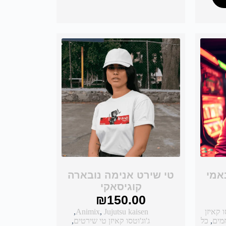
אמי
טי שירט אנימה נובארה
קוגיסאקי
₪
150.00
ו קאיזן
Jujutsu kaisen
,
Animix
,
מים
,
כל
ג'וג'וטסו קאיזן טי שירטים
,