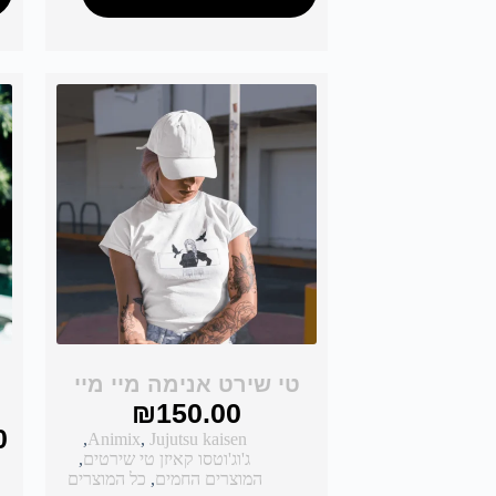
טי שירט אנימה מיי מיי
₪
150.00
0
,
Animix
,
Jujutsu kaisen
ג'וג'וטסו קאיזן טי שירטים
,
המוצרים החמים
,
כל המוצרים