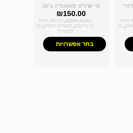
ורי
טי שירט סאטוריו ג'וגו
₪
150.00
ו קאיזן
Jujutsu kaisen
,
ג'וג'וטסו קאיזן
מים
,
כל
טי שירטים
,
המוצרים החמים
,
כל
המוצרים
בחר אפשרויות