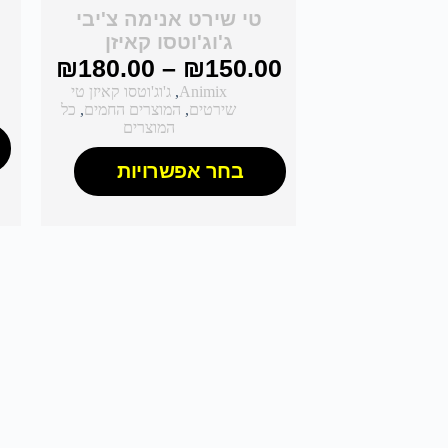
טי שירט אנימה צ'יבי
ט
ג'וג'וטסו קאיזן
₪
180.00
–
₪
150.00
Animix
,
ג'וג'וטסו קאיזן טי
שירטים
,
המוצרים החמים
,
כל
המוצרים
בחר אפשרויות