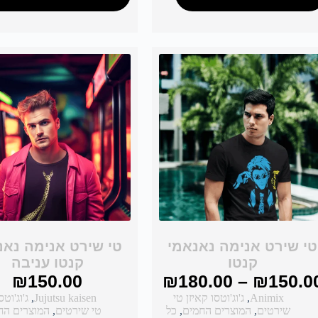
טי שירט אנימה נאנאמי
טי שירט אנימה נאנ
קנטו
קנטו עניבה
₪
150.00
₪
180.00
–
₪
150.0
Animix
,
ג'וג'וטסו קאיזן טי
Jujutsu kaisen
,
ג'וג'וטס
שירטים
,
המוצרים החמים
,
כל
טי שירטים
,
המוצרים הח