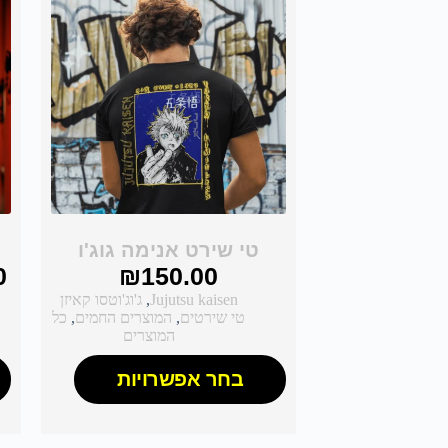
טי שירט אנימה גוג'ו
0
₪
150.00
Jujutsu kaisen
,
ג'וג'וטסו קאיזן
טי שירטים
,
המוצרים החמים
,
כל
המוצרים
בחר אפשרויות