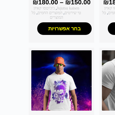
₪
180.00
–
₪
150.00
₪
1
ו קאיזן
Jujutsu kaisen
,
ג'וג'וטסו קאיזן
מים
,
כל
טי שירטים
,
המוצרים החמים
,
כל
המוצרים
בחר אפשרויות