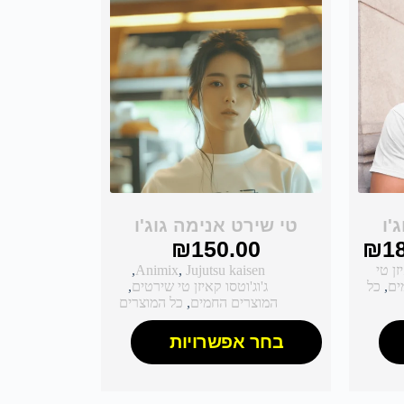
'ו
טי שירט אנימה גוג'ו
₪
150.00
₪
1
זן טי
Jujutsu kaisen
,
Animix
,
ים
,
כל
ג'וג'וטסו קאיזן טי שירטים
,
המוצרים החמים
,
כל המוצרים
בחר אפשרויות