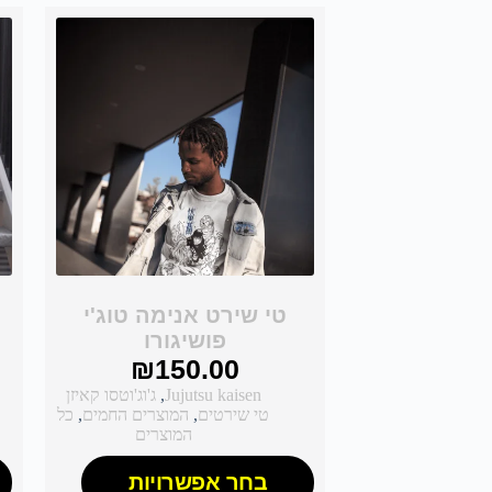
טי שירט אנימה טוג'י
פושיגורו
₪
150.00
Jujutsu kaisen
,
ג'וג'וטסו קאיזן
טי שירטים
,
המוצרים החמים
,
כל
המוצרים
בחר אפשרויות