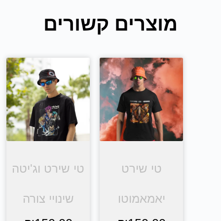
מוצרים קשורים
טי שירט
טי שירט וג'יטה
יאמאמוטו
שינויי צורה