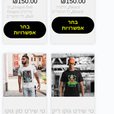
₪
150.00
₪
150.00
Bleach
,
חולצות
Dragon Ball
,
טי
Bleach
,
כל המוצרים
שירטים Dragon
Ball
,
כל המוצרים
בחר
בחר
אפשרויות
אפשרויות
טי שירט גוקו ריק
טי שירט סון גוקו