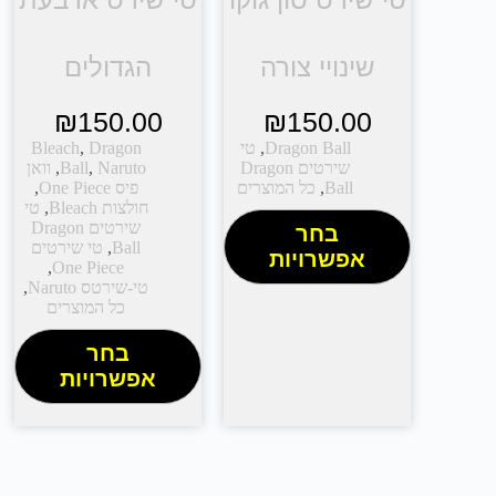
שינויי צורה
הגדולים
₪
150.00
₪
150.00
Dragon Ball
,
טי
Dragon
,
Bleach
שירטים Dragon
Naruto
,
Ball
,
וואן
Ball
,
כל המוצרים
פיס One Piece
,
חולצות Bleach
,
טי
שירטים Dragon
בחר
Ball
,
טי שירטים
אפשרויות
,
One Piece
טי-שירטס Naruto
,
כל המוצרים
בחר
אפשרויות