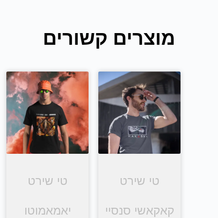
מוצרים קשורים
טי שירט
טי שירט
קאקאשי סנסיי
יאמאמוטו