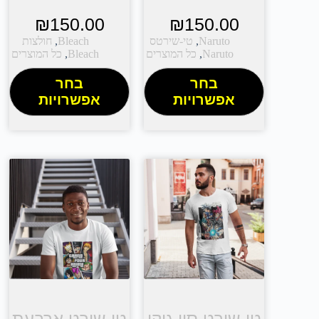
₪
150.00
₪
150.00
Naruto
,
טי-שירטס
Bleach
,
חולצות
Naruto
,
כל המוצרים
Bleach
,
כל המוצרים
בחר
בחר
אפשרויות
אפשרויות
טי שירט סון גוקו
טי שירט ארבעת