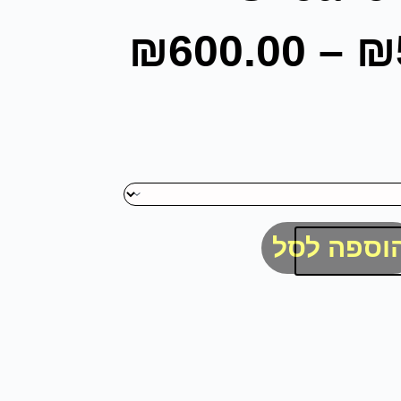
₪
600.00
–
₪
וספה לסל