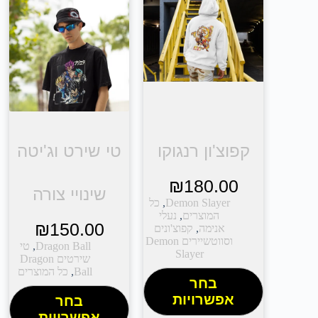
קפוצ'ון רנגוקו
טי שירט וג'יטה
₪
180.00
שינויי צורה
Demon Slayer
,
כל
המוצרים
,
נעלי
₪
150.00
אנימה
,
קפוצ'ונים
וסווטשיירים Demon
Dragon Ball
,
טי
Slayer
שירטים Dragon
Ball
,
כל המוצרים
בחר
אפשרויות
בחר
אפשרויות