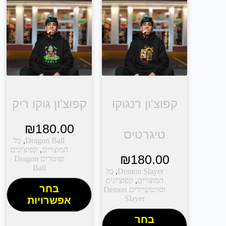
קפוצ'ון רנגוקו
קפוצ'ון גוקו ריק
₪
180.00
טיגרטיס
Dragon Ball
,
כל
המוצרים
,
קפוצ'ונים
₪
180.00
ופוטרים Dragon
Ball
Demon Slayer
,
כל
המוצרים
,
קפוצ'ונים
בחר
וסווטשיירים Demon
Slayer
אפשרויות
בחר