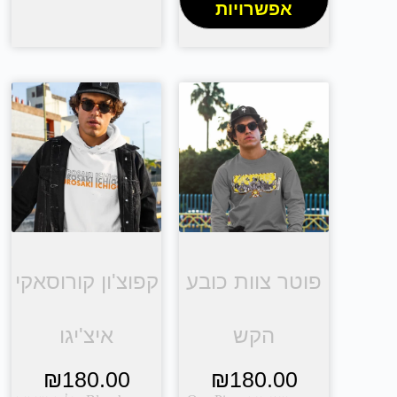
אפשרויות
פוטר צוות כובע
קפוצ'ון קורוסאקי
הקש
איצ'יגו
₪
180.00
₪
180.00