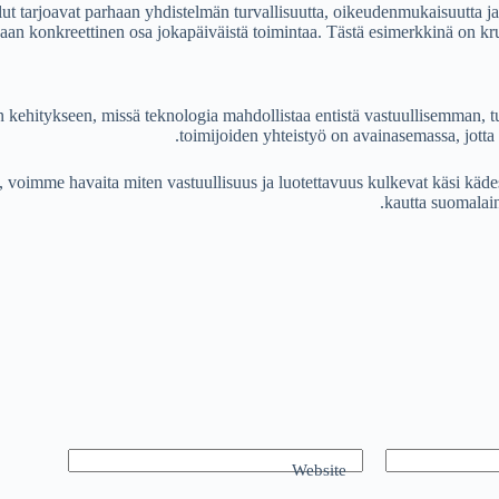
elut tarjoavat parhaan yhdistelmän turvallisuutta, oikeudenmukaisuutta
vaan konkreettinen osa jokapäiväistä toimintaa. Tästä esimerkkinä on kru
n kehitykseen, missä teknologia mahdollistaa entistä vastuullisemman,
toimijoiden yhteistyö on avainasemassa, jotta 
e, voimme havaita miten vastuullisuus ja luotettavuus kulkevat käsi kä
kautta suomalain
Website