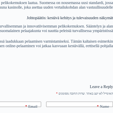
 ja pelikokemuksen laatua. Suomessa on nousemassa uusi standardi, jossa
una kasinolle, joka asettaa uuden vertailukohdan alan vastuullisuudelle.
Johtopäätös: kestävä kehitys ja tulevaisuuden näkymät
 turvallisemman ja innovatiivisemman pelikokemuksen. Sääntelyn ja alan
suomalainen pelaajakunta voi nauttia peleistä turvallisessa ympäristössä.
dessä laadukkaan pelaamisen varmistamiseksi. Tämän kaltaisen esimerkin
en online-pelaaminen voi jatkaa kasvuaan kestävällä, eettisellä pohjalla.
Leave a Reply
האימייל לא יוצג באתר.
שדות החובה מסומנים
*
*
Email
*
Name