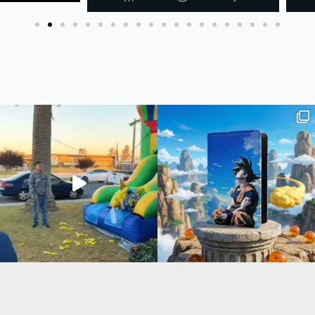
 #joker #עיצובאישי #מאר
The joker🔥
חדש בסטודיו שלנו - כיסוי ארנק לדרכו