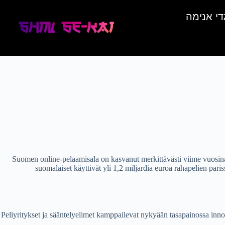
די אנימה
Suomen online-pelaamisala on kasvanut merkittävästi viime vuosina,
suomalaiset käyttivät yli 1,2 miljardia euroa rahapelien pa
Peliyritykset ja sääntelyelimet kamppailevat nykyään tasapainossa inno