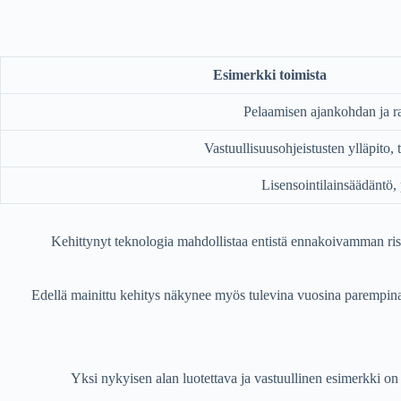
Esimerkki toimista
Pelaamisen ajankohdan ja r
Vastuullisuusohjeistusten ylläpito, 
Lisensointilainsäädäntö,
Kehittynyt teknologia mahdollistaa entistä ennakoivamman risk
Edellä mainittu kehitys näkynee myös tulevina vuosina parempina k
Yksi nykyisen alan luotettava ja vastuullinen esimerkki o