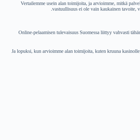
Vertailemme usein alan toimijoita, ja arvioimme, mitkä palv
vastuullisuus ei ole vain kaukainen tavoite, 
Online-pelaamisen tulevaisuus Suomessa liittyy vahvasti tähä
Ja lopuksi, kun arvioimme alan toimijoita, kuten kruuna kasinoll