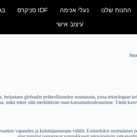
החנות שלנו
נעלי אנימה
IDF סניקרס
בג
עיצוב אישי
Suo
 heijastaen globaalin peliteollisuuden suuntausta, jossa teknologian k
rissa, mikä tekee siitä merkittävän osan kansantaloudestamme. Tämä kasv
vaation vapauden ja kuluttajansuojan välillä. Esimerkiksi suomalaiset p
alan toimijat panostavat voimakkaasti teknologisiin ratkaisuihi