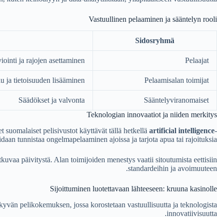
Vastuullinen pelaaminen ja sääntelyn rooli
Sidosryhmä
viointi ja rajojen asettaminen
Pelaajat
u ja tietoisuuden lisääminen
Pelaamisalan toimijat
Säädökset ja valvonta
Sääntelyviranomaiset
Teknologian innovaatiot ja niiden merkitys
suomalaiset pelisivustot käyttävät tällä hetkellä
artificial intelligence
-
idaan tunnistaa ongelmapelaaminen ajoissa ja tarjota apua tai rajoituksia.
vaa päivitystä. Alan toimijoiden menestys vaatii sitoutumista eettisiin
standardeihin ja avoimuuteen.
Sijoittuminen luotettavaan lähteeseen: kruuna kasinolle
inäkyvän pelikokemuksen, jossa korostetaan vastuullisuutta ja teknologista
innovatiivisuutta.