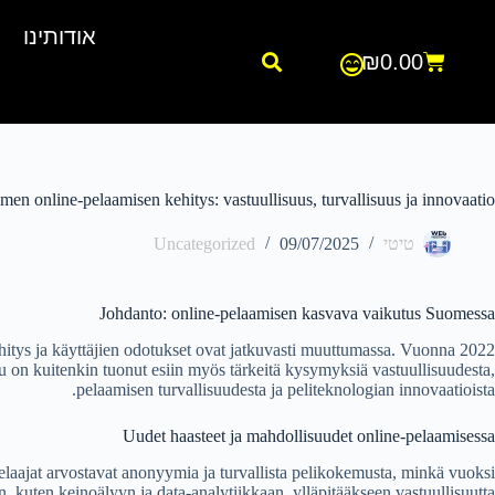
אודותינו
₪
0.00
men online-pelaamisen kehitys: vastuullisuus, turvallisuus ja innovaatio
טיטי
09/07/2025
Uncategorized
Johdanto: online-pelaamisen kasvava vaikutus Suomessa
ehitys ja käyttäjien odotukset ovat jatkuvasti muuttumassa. Vuonna 2022
u on kuitenkin tuonut esiin myös tärkeitä kysymyksiä vastuullisuudesta,
pelaamisen turvallisuudesta ja peliteknologian innovaatioista.
Uudet haasteet ja mahdollisuudet online-pelaamisessa
elaajat arvostavat anonyymia ja turvallista pelikokemusta, minkä vuoksi
n, kuten keinoälyyn ja data-analytiikkaan, ylläpitääkseen vastuullisuutta.